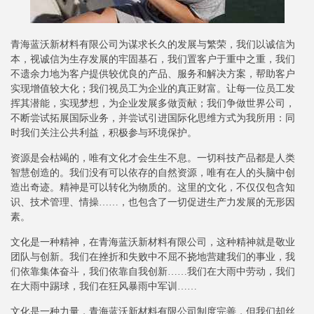
青海蓝沃新材料有限公司为谋求长久的发展与繁荣，我们以诚信为
本，视诚信为生存发展的牢固基石，我们置客户于重中之重，我们
不遗余力地为客户提供较优良的产品、服务和解决方案，帮助客户
实现增值较大化；我们视员工为企业的真正财富。让每一位员工发
挥其潜能，实现梦想，为企业发展多做贡献；我们争做世界公司，
不断尝试拓展国际业务，并尝试引进国际化思维方式为我所用：同
时我们关注公共利益，积极参与环境保护。
资源是会枯竭的，唯有文化才会生生不息。一切科技产品都是人类
智慧创造的。我们没有可以依存的自然资源，唯有在人的头脑中创
造出奇迹。精神是可以转化为物质的。这里的文化，不仅仅包含知
识、技术管理、情操……，也包含了一切促进生产力发展的无形因
素。
文化是一种精神，在青海蓝沃新材料有限公司，这种精神就是敬业
团队与创新。我们在挫折和失败中不屈不挠地营建我们的事业，我
们依靠集体奋斗，我们依靠自我创新……我们在大雨中劳动，我们
在大雨中踢球，我们在狂风暴雨中军训……
文化是一种力量，青海蓝沃新材料有限公司制度完善，但我们却丝